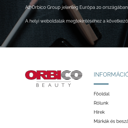
Az Orbico Group jelenleg Európa 20 országában f
A helyi weboldalak megtekintéséhez a következő l
INFORMÁCI
Főoldal
Rólunk
Hírek
Márkák és beszál