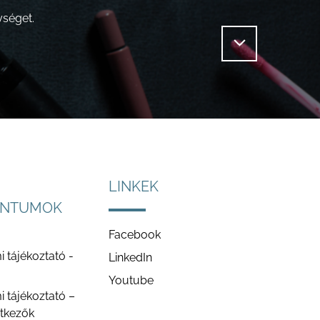
ységet.
LINKEK
NTUMOK
Facebook
 tájékoztató -
LinkedIn
Youtube
 tájékoztató –
ntkezők