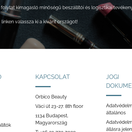
olytat kimagasló minőségű beszállítói és logisztikai tevéken
inken válassza ki a kívánt országot!
Ó
KAPCSOLAT
JOGI
DOKUME
Orbico Beauty
Adatvédelmi
Váci út 23-27. 8th floor
általános
1134 Budapest,
Adatvédelmi
Magyarország
lítók
állásra jele