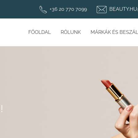
+36 20 770 7099
BEAUTY.HU
FŐOLDAL
RÓLUNK
MÁRKÁK ÉS BESZÁL
!